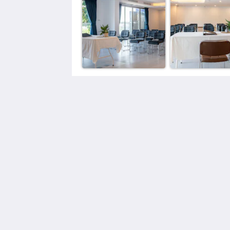
The Blue Mavi Hotel
333 Moo. 4 Soi Ta-iad, Chalong, Mue
Phuket District, Phuket 83130
Tambon Chalong Phuket 83130
Thailand
0805265462
thebluephuket@gmail.com
2026
All rights reserved